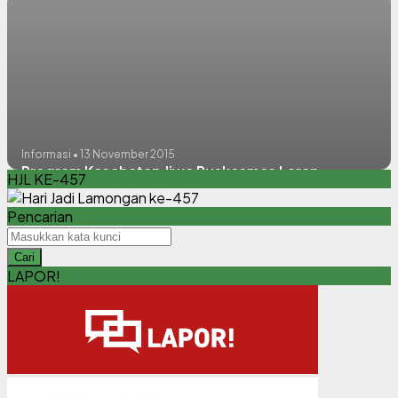
Informasi • 13 November 2015
Program Kesehatan Jiwa Puskesmas Laren
HJL KE-457
Pencarian
Cari
LAPOR!