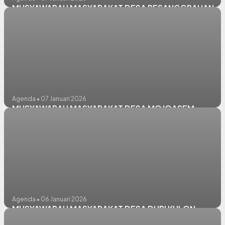
MUSYAWARAH MASYARAKAT DESA PESANGGRAHAN
Agenda • 07 Januari 2026
MUSYAWARAH MASYARAKAT DESA MOJOASEM
Agenda • 06 Januari 2026
MUSYAWARAH MASYARAKAT DESA DURI KULON