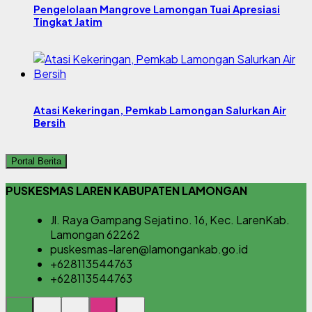
Pengelolaan Mangrove Lamongan Tuai Apresiasi
Tingkat Jatim
Atasi Kekeringan, Pemkab Lamongan Salurkan Air
Bersih
Portal Berita
PUSKESMAS LAREN KABUPATEN LAMONGAN
Jl. Raya Gampang Sejati no. 16, Kec. LarenKab.
Lamongan 62262
puskesmas-laren@lamongankab.go.id
+628113544763
+628113544763