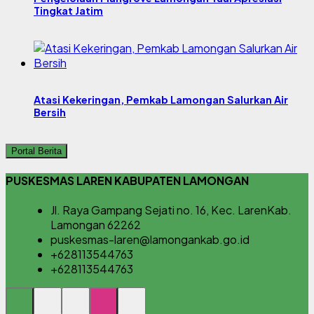
Tingkat Jatim
Atasi Kekeringan, Pemkab Lamongan Salurkan Air
Bersih
Portal Berita
PUSKESMAS LAREN KABUPATEN LAMONGAN
Jl. Raya Gampang Sejati no. 16, Kec. LarenKab.
Lamongan 62262
puskesmas-laren@lamongankab.go.id
+628113544763
+628113544763