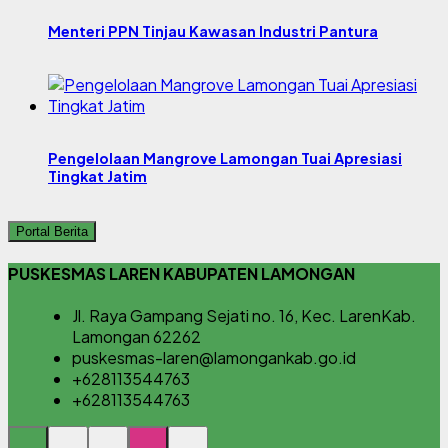
Menteri PPN Tinjau Kawasan Industri Pantura
Pengelolaan Mangrove Lamongan Tuai Apresiasi
Tingkat Jatim
Portal Berita
PUSKESMAS LAREN KABUPATEN LAMONGAN
Jl. Raya Gampang Sejati no. 16, Kec. LarenKab.
Lamongan 62262
puskesmas-laren@lamongankab.go.id
+628113544763
+628113544763